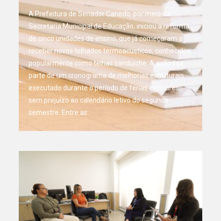
A Prefeitura de Senador Canedo, por meio da
Secretaria Municipal de Educação, iniciou a reforma
de cinco unidades de ensino, que já começaram a
receber novos telhados termoacústicos, conhecidos
popularmente como telhas sanduíche. A ação faz
parte de um cronograma de melhorias estruturais
executado durante o período de férias escolares,
sem prejuízo ao calendário letivo do segundo
semestre. Entre as…