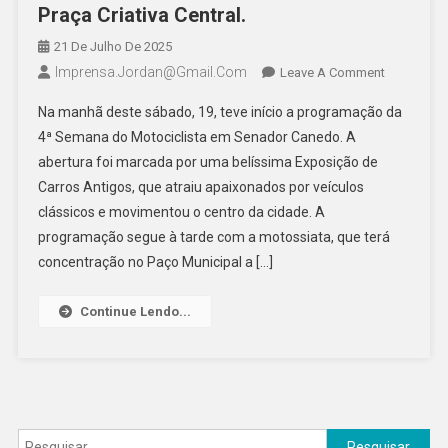
Praça Criativa Central.
21 De Julho De 2025
Imprensa.jordan@gmail.com
On
Leave A Comment
Evento
Na manhã deste sábado, 19, teve início a programação da
Abre
4ª Semana do Motociclista em Senador Canedo. A
Oficialmen
abertura foi marcada por uma belíssima Exposição de
A
Carros Antigos, que atraiu apaixonados por veículos
Programaç
Deste
clássicos e movimentou o centro da cidade. A
Sábado
programação segue à tarde com a motossiata, que terá
(19),
concentração no Paço Municipal a […]
Que
Também
Continue Lendo...
Contará
Com
Motossiat
E
Show
Pesquisar
De