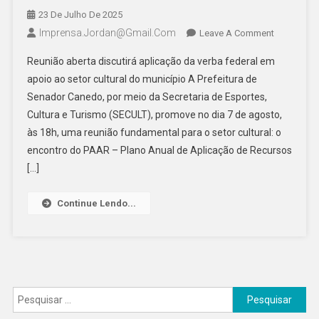
23 De Julho De 2025
Imprensa.jordan@gmail.com
On
Leave A Comment
Senador
Reunião aberta discutirá aplicação da verba federal em
Canedo
apoio ao setor cultural do município A Prefeitura de
Convoca
Senador Canedo, por meio da Secretaria de Esportes,
Artistas
Cultura e Turismo (SECULT), promove no dia 7 de agosto,
Para
Decidir
às 18h, uma reunião fundamental para o setor cultural: o
Futuro
encontro do PAAR – Plano Anual de Aplicação de Recursos
Da
[…]
Cultura
Com
Continue Lendo...
Recursos
Da
Lei
Aldir
Blanc
Pesquisar
por: