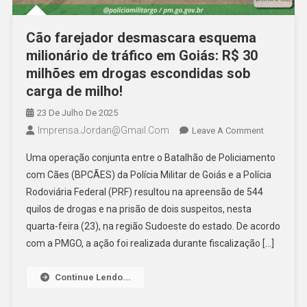
Cão farejador desmascara esquema
milionário de tráfico em Goiás: R$ 30
milhões em drogas escondidas sob
carga de milho!
23 De Julho De 2025
Imprensa.jordan@gmail.com
On
Leave A Comment
Cão
Uma operação conjunta entre o Batalhão de Policiamento
Farejador
com Cães (BPCÃES) da Polícia Militar de Goiás e a Polícia
Desmasca
Rodoviária Federal (PRF) resultou na apreensão de 544
Esquema
quilos de drogas e na prisão de dois suspeitos, nesta
Milionário
De
quarta-feira (23), na região Sudoeste do estado. De acordo
Tráfico
com a PMGO, a ação foi realizada durante fiscalização […]
Em
Goiás:
Continue Lendo...
R$
30