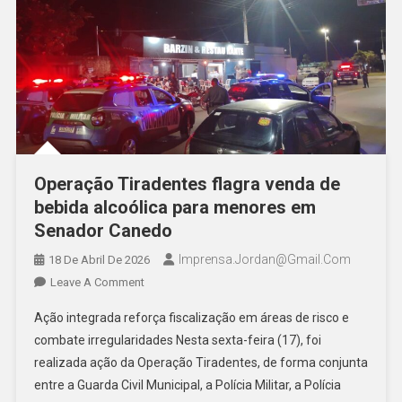
Operação Tiradentes flagra venda de
bebida alcoólica para menores em
Senador Canedo
Imprensa.jordan@gmail.com
18 De Abril De 2026
On
Leave A Comment
Operação
Ação integrada reforça fiscalização em áreas de risco e
Tiradentes
combate irregularidades Nesta sexta-feira (17), foi
Flagra
realizada ação da Operação Tiradentes, de forma conjunta
Venda
entre a Guarda Civil Municipal, a Polícia Militar, a Polícia
De