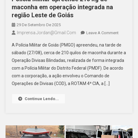
maconha em operação integrada na
região Leste de Goiás
29 De Setembro De 2025
Imprensa.jordan@gmail.com
On
Leave A Comment
Polícia
A Polícia Militar de Goiás (PMGO) apreendeu, na tarde de
Militar
sábado (27/08), cerca de 210 quilos de maconha durante a
Apreende
Operação Divisas Blindadas, realizada de forma integrada
210
com a Polícia Militar do Distrito Federal (PMDF). De acordo
Kg
De
com a corporação, a ação envolveu o Comando de
Maconha
Operações de Divisas (COD), a ROTAM 4ª CIA, a […]
Em
Operação
Continue Lendo...
Integrada
Na
Região
Leste
De