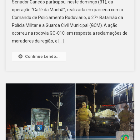
Senador Canedo participou, neste domingo (31), da
Irregularid
operação “Café da Manhã”, realizada em parceria com o
E
Comando de Policiamento Rodoviário, o 27º Batalhão da
Recolhe
Veículos
Polícia Militar e a Guarda Civil Municipal (GCM). A ação
Na
ocorreu na rodovia GO-010, em resposta a reclamações de
GO-
moradores da região, e […]
010
Continue Lendo...