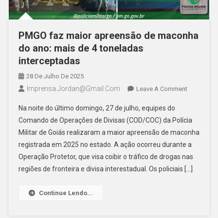
PMGO faz maior apreensão de maconha
do ano: mais de 4 toneladas
interceptadas
28 De Julho De 2025
Imprensa.jordan@gmail.com
On
Leave A Comment
PMGO
Na noite do último domingo, 27 de julho, equipes do
Faz
Comando de Operações de Divisas (COD/COC) da Polícia
Maior
Militar de Goiás realizaram a maior apreensão de maconha
Apreensão
registrada em 2025 no estado. A ação ocorreu durante a
De
Maconha
Operação Protetor, que visa coibir o tráfico de drogas nas
Do
regiões de fronteira e divisa interestadual. Os policiais […]
Ano:
Mais
Continue Lendo...
De
4