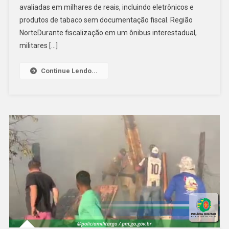
E
avaliadas em milhares de reais, incluindo eletrônicos e
Grande
produtos de tabaco sem documentação fiscal. Região
Carga
NorteDurante fiscalização em um ônibus interestadual,
De
militares […]
Cigarros
Em
Continue Lendo...
Operações
No
Interior
De
Goiás