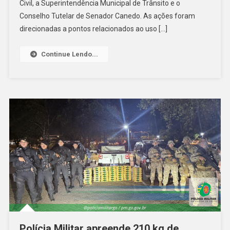
Bebida
Civil, a Superintendência Municipal de Trânsito e o
Alcoólica
Conselho Tutelar de Senador Canedo. As ações foram
Para
direcionadas a pontos relacionados ao uso […]
Menores
Em
Continue Lendo...
Senador
Canedo
Polícia Militar apreende 210 kg de