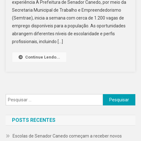
experiência A Prefeitura de Senador Canedo, por meio da
Semana
Secretaria Municipal de Trabalho e Empreendedorismo
Com
1.200
(Semtrae), inicia a semana com cerca de 1.200 vagas de
Vagas
emprego disponíveis para a população. As oportunidades
De
abrangem diferentes níveis de escolaridade e perfis
Emprego
profissionais, incluindo […]
Continue Lendo...
Pesquisar
por:
POSTS RECENTES
Escolas de Senador Canedo começam a receber novos