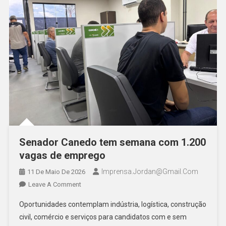
Senador Canedo tem semana com 1.200
vagas de emprego
Imprensa.jordan@gmail.com
11 De Maio De 2026
On
Leave A Comment
Senador
Oportunidades contemplam indústria, logística, construção
Canedo
civil, comércio e serviços para candidatos com e sem
Tem