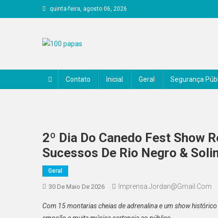
Skip
quinta-feira, agosto 06, 2026
to
content
100 papas
Contato
Inicial
Geral
Segurança Públ
2º Dia Do Canedo Fest Show R
Sucessos De Rio Negro & Sol
Geral
Imprensa.jordan@gmail.com
30 De Maio De 2026
Com 15 montarias cheias de adrenalina e um show histórico
emoção e muita música sertaneja ao público