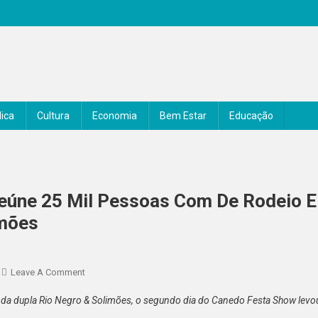
ica
Cultura
Economia
Bem Estar
Educação
eúne 25 Mil Pessoas Com De Rodeio E
imões
On
Leave A Comment
2º
 da dupla Rio Negro & Solimões, o segundo dia do Canedo Festa Show levo
Dia