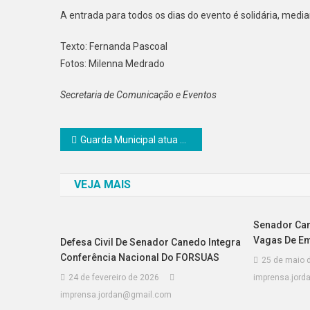
A entrada para todos os dias do evento é solidária, median
Texto: Fernanda Pascoal
Fotos: Milenna Medrado
Secretaria de Comunicação e Eventos
Navegação
Guarda Municipal atua contra ingressos falsificados no Canedo Fest Show
de
VEJA MAIS
Post
Senador Can
Vagas De Em
Defesa Civil De Senador Canedo Integra
Conferência Nacional Do FORSUAS
25 de maio 
24 de fevereiro de 2026
imprensa.jor
imprensa.jordan@gmail.com