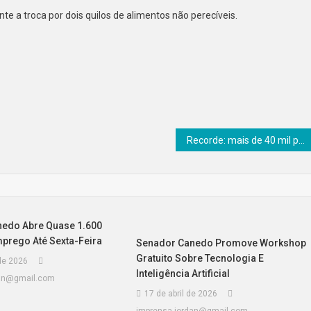
te a troca por dois quilos de alimentos não perecíveis.
Recorde: mais de 40 mil pessoas lotam Canedo Fest Show com Matheus e Kauan
edo Abre Quase 1.600
prego Até Sexta-Feira
Senador Canedo Promove Workshop
Gratuito Sobre Tecnologia E
de 2026
Inteligência Artificial
dan@gmail.com
17 de abril de 2026
imprensa.jordan@gmail.com