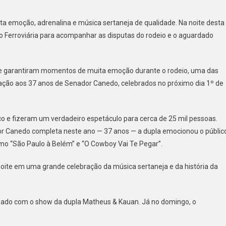
Do
Canedo
a emoção, adrenalina e música sertaneja de qualidade. Na noite desta
Fest
ão Ferroviária para acompanhar as disputas do rodeio e o aguardado
Show
Reúne
25
 e garantiram momentos de muita emoção durante o rodeio, uma das
Mil
o aos 37 anos de Senador Canedo, celebrados no próximo dia 1º de
Pessoas
Com
De
Rodeio
co e fizeram um verdadeiro espetáculo para cerca de 25 mil pessoas.
E
r Canedo completa neste ano — 37 anos — a dupla emocionou o públic
Sucessos
o “São Paulo à Belém” e “O Cowboy Vai Te Pegar”.
De
Rio
 noite em uma grande celebração da música sertaneja e da história da
Negro
&
Solimões
ado com o show da dupla Matheus & Kauan. Já no domingo, o