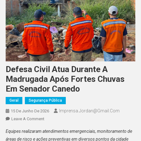
Defesa Civil Atua Durante A
Madrugada Após Fortes Chuvas
Em Senador Canedo
Geral
Segurança Pública
Imprensa.jordan@gmail.com
15 De Junho De 2026
On
Leave A Comment
Defesa
Equipes realizaram atendimentos emergenciais, monitoramento de
Civil
áreas de risco e ações preventivas em diversos pontos da cidade
Atua