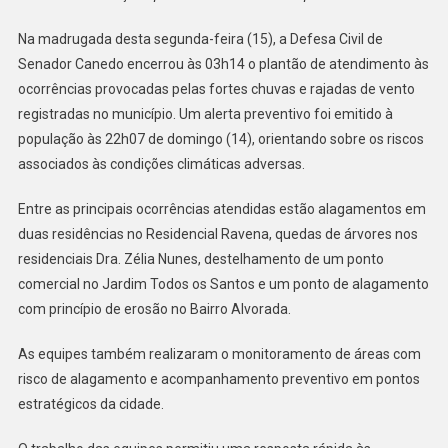
Durante
Na madrugada desta segunda-feira (15), a Defesa Civil de
A
Senador Canedo encerrou às 03h14 o plantão de atendimento às
Madrugada
ocorrências provocadas pelas fortes chuvas e rajadas de vento
Após
Fortes
registradas no município. Um alerta preventivo foi emitido à
Chuvas
população às 22h07 de domingo (14), orientando sobre os riscos
Em
associados às condições climáticas adversas.
Senador
Canedo
Entre as principais ocorrências atendidas estão alagamentos em
duas residências no Residencial Ravena, quedas de árvores nos
residenciais Dra. Zélia Nunes, destelhamento de um ponto
comercial no Jardim Todos os Santos e um ponto de alagamento
com princípio de erosão no Bairro Alvorada.
As equipes também realizaram o monitoramento de áreas com
risco de alagamento e acompanhamento preventivo em pontos
estratégicos da cidade.