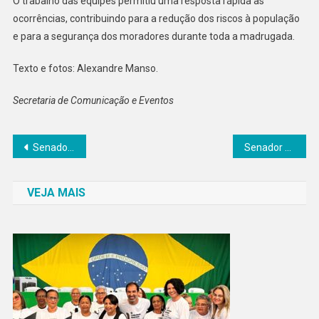
O trabalho das equipes permitiu uma resposta rápida às
ocorrências, contribuindo para a redução dos riscos à população
e para a segurança dos moradores durante toda a madrugada.
Texto e fotos: Alexandre Manso.
Secretaria de Comunicação e Eventos
Navegação
Senador Canedo realiza o Encontro das Crocheteiras em parceria com o Sebrae
Senador Canedo realiza lançamento oficial da 2ª edição da Operação Canedo Sem Chamas
de
VEJA MAIS
Post