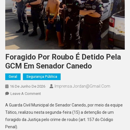
Foragido Por Roubo É Detido Pela
GCM Em Senador Canedo
Geral
Segurança Pública
Imprensa.jordan@gmail.com
16 De Junho De 2026
On
Leave A Comment
Foragido
A Guarda Civil Municipal de Senador Canedo, por meio da equipe
Por
Tático, realizou nesta segunda-feira (15) a detenção de um
Roubo
foragido da Justiça pelo crime de roubo (art. 157 do Código
É
Penal).
Detido