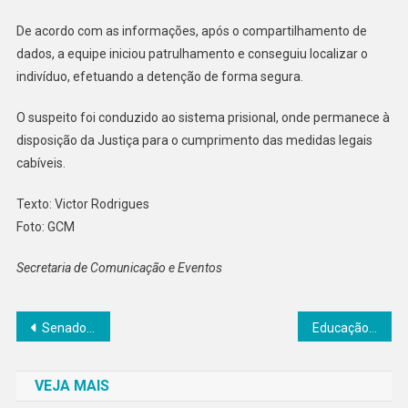
Pela
De acordo com as informações, após o compartilhamento de
GCM
Em
dados, a equipe iniciou patrulhamento e conseguiu localizar o
Senador
indivíduo, efetuando a detenção de forma segura.
Canedo
O suspeito foi conduzido ao sistema prisional, onde permanece à
disposição da Justiça para o cumprimento das medidas legais
cabíveis.
Texto: Victor Rodrigues
Foto: GCM
Secretaria de Comunicação e Eventos
Navegação
Senador Canedo realiza lançamento oficial da 2ª edição da Operação Canedo Sem Chamas
Educação abre processo seletivo com mais de 100 vagas em Senador Canedo
de
VEJA MAIS
Post