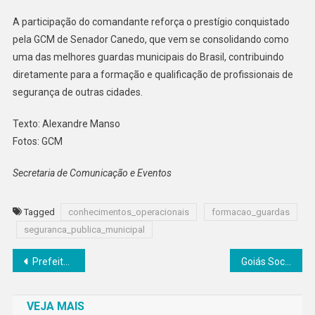
A participação do comandante reforça o prestígio conquistado
pela GCM de Senador Canedo, que vem se consolidando como
uma das melhores guardas municipais do Brasil, contribuindo
diretamente para a formação e qualificação de profissionais de
segurança de outras cidades.
Texto: Alexandre Manso
Fotos: GCM
Secretaria de Comunicação e Eventos
Tagged
conhecimentos_operacionais
formacao_guardas
seguranca_publica_municipal
Navegação
Prefeitura abre pagamento do IPTU 2026 em Senador Canedo com 20% de desconto à vista
Goiás Social chega a Senador Canedo com dois dias de atendimentos gratuitos
de
VEJA MAIS