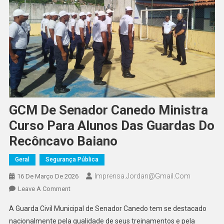
GCM De Senador Canedo Ministra
Curso Para Alunos Das Guardas Do
Recôncavo Baiano
Geral
Segurança Pública
Imprensa.jordan@gmail.com
16 De Março De 2026
On
Leave A Comment
GCM
A Guarda Civil Municipal de Senador Canedo tem se destacado
De
nacionalmente pela qualidade de seus treinamentos e pela
Senador