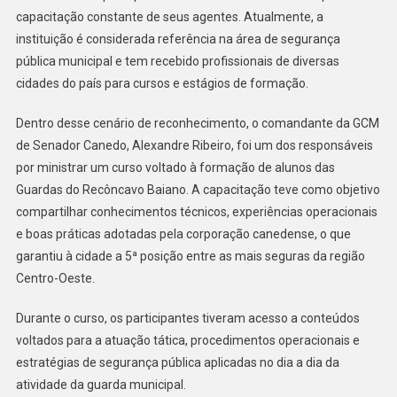
capacitação constante de seus agentes. Atualmente, a
Canedo
instituição é considerada referência na área de segurança
Ministra
Curso
pública municipal e tem recebido profissionais de diversas
Para
cidades do país para cursos e estágios de formação.
Alunos
Das
Dentro desse cenário de reconhecimento, o comandante da GCM
Guardas
de Senador Canedo, Alexandre Ribeiro, foi um dos responsáveis
Do
por ministrar um curso voltado à formação de alunos das
Recôncavo
Guardas do Recôncavo Baiano. A capacitação teve como objetivo
Baiano
compartilhar conhecimentos técnicos, experiências operacionais
e boas práticas adotadas pela corporação canedense, o que
garantiu à cidade a 5ª posição entre as mais seguras da região
Centro-Oeste.
Durante o curso, os participantes tiveram acesso a conteúdos
voltados para a atuação tática, procedimentos operacionais e
estratégias de segurança pública aplicadas no dia a dia da
atividade da guarda municipal.