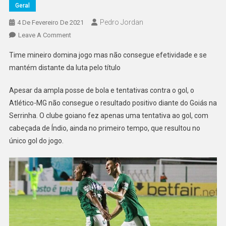
Geral
Pedro Jordan
4 De Fevereiro De 2021
On
Leave A Comment
Goiás
Time mineiro domina jogo mas não consegue efetividade e se
Vence
mantém distante da luta pelo título
Atlético-
MG
Apesar da ampla posse de bola e tentativas contra o gol, o
E
Atlético-MG não consegue o resultado positivo diante do Goiás na
Continua
Serrinha. O clube goiano fez apenas uma tentativa ao gol, com
Luta
Contra
cabeçada de Índio, ainda no primeiro tempo, que resultou no
Rebaixamento
único gol do jogo.