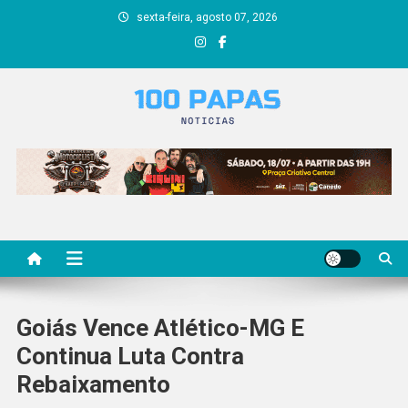
Skip
sexta-feira, agosto 07, 2026
to
content
100 papas
Goiás Vence Atlético-MG E
Continua Luta Contra
Rebaixamento