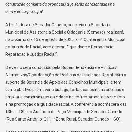
construção conjunta de propostas que serão apresentadas na
Canedo
conferência principal.
Promove
A
A Prefeitura de Senador Canedo, por meio da Secretaria
4ª
Municipal de Assistência Social e Cidadania (Semasc), realizará,
Conferência
no próximo dia 15 de agosto de 2025, a 4ª Conferência Municipal
Municipal
de Igualdade Racial, com o tema: “Igualdade e Democracia:
De
Igualdade
Reparação e Justiça Racial”.
Racial
O evento será conduzido pela Superintendência de Políticas
Afirmativas/Coordenação de Políticas de Igualdade Racial, com o
suporte da Gerência de Apoio aos Conselhos Municipais, e tem
como objetivo promover o diálogo, fortalecer políticas públicas e
ampliar o compromisso da cidade no enfrentamento ao racismo
e na promoção da igualdade racial. A conferência acontecerá das
13h às 18h, no Auditório do Paço Municipal de Senador Canedo
(Rua Santo Antônio, Q11 – Zona Rural, Senador Canedo – GO).