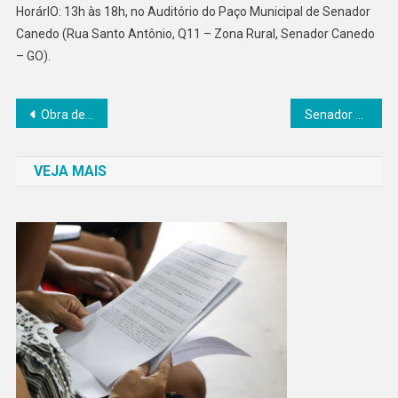
HorárIO: 13h às 18h, no Auditório do Paço Municipal de Senador
Canedo (Rua Santo Antônio, Q11 – Zona Rural, Senador Canedo
– GO).
Navegação
Obra de moradias avança e irá beneficiar 384 famílias em Senador Canedo
Senador Canedo realiza ação do “S” de Saúde na Escola Municipal Marcos Antônio Monteiro Mascarenhas
de
VEJA MAIS
Post