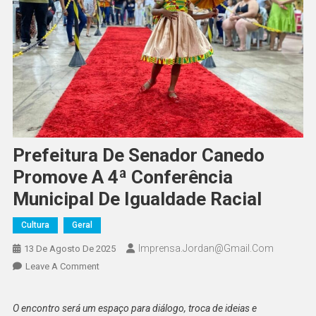
Prefeitura De Senador Canedo
Promove A 4ª Conferência
Municipal De Igualdade Racial
Cultura
Geral
Imprensa.jordan@gmail.com
13 De Agosto De 2025
On
Leave A Comment
Prefeitura
De
O encontro será um espaço para diálogo, troca de ideias e
Senador