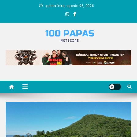
Skip
quinta-feira, agosto 06, 2026
to
content
100 papas