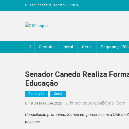
Skip
segunda-feira, agosto 03, 2026
to
content
100 papas
Contato
Inicial
Geral
Segurança Públ
Senador Canedo Realiza Forma
Educação
Educação
Geral
Imprensa.jordan@gmail.com
19 De Maio De 2026
Capacitação promovida Semed em parceria com a OAB de Sen
pessoas