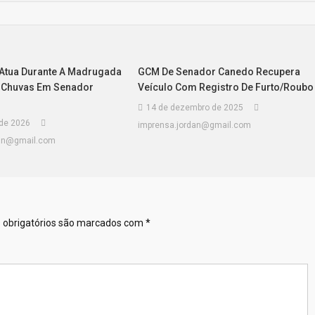
l Atua Durante A Madrugada
GCM De Senador Canedo Recupera
 Chuvas Em Senador
Veículo Com Registro De Furto/roubo
14 de dezembro de 2025
 de 2026
imprensa.jordan@gmail.com
dan@gmail.com
obrigatórios são marcados com
*