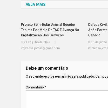
VEJA MAIS
Post
Projeto Bem-Estar Animal Recebe
Defesa Civi
Tablets Por Meio De TAC E Avança Na
Após Fortes
Digitalização Dos Serviços
Canedo
21 de julho de 2025
15 de junho
imprensa.jordan@gmail.com
imprensa.jor
Deixe um comentário
O seu endereço de e-mail não será publicado.
Campos 
Comentário
*