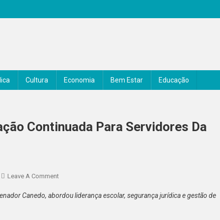
ica
Cultura
Economia
Bem Estar
Educação
ção Continuada Para Servidores Da
On
Leave A Comment
Senador
ador Canedo, abordou liderança escolar, segurança jurídica e gestão de
Canedo
Realiza