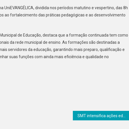
na UniEVANGÉLICA, dividida nos períodos matutino e vespertino, das 8h
os ao fortalecimento das práticas pedagógicas e ao desenvolvimento
a Municipal de Educação, destaca que a formação continuada tem como
ionais da rede municipal de ensino. As formações são destinadas a
is servidores da educação, garantindo mais preparo, qualificação e
har suas funções com ainda mais eficiência e qualidade no
SMT intensifica ações educativas de trânsito durante o mês em Senador Canedo