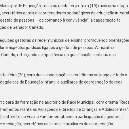
Formação
Municipal de Educação, realizou nesta terça-feira (19) mais uma etapa
Continuada
 secretários gerais e coordenadores pedagógicos da educação integral
Para
 gestão de pessoas — do comando à convivência”, a capacitação foi
Servidores
Da
eção de Senador Canedo.
Educação
 equipes gestoras da rede municipal de ensino, promovendo orientaçõe
r e aspectos jurídicos ligados à gestão de pessoas. A iniciativa
anedo, reforçando a importância da qualificação contínua dos
ta-feira (20), com duas capacitações simultâneas ao longo de todo o
dagógicos da Educação Infantil e auxiliares de coordenação da rede
ticipará da formação no auditório do Paço Municipal, com o tema “Red
hamentos Frente às Violações de Direitos de Crianças e Adolescentes”.
o Infantil e do Ensino Fundamental, com a participação de gestores
 mediação, secretários escolares e auxiliares de coordenação.