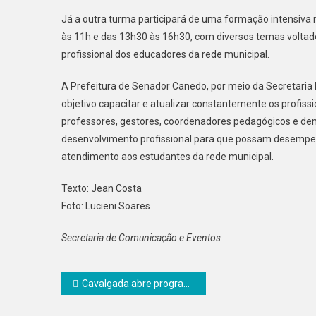
Já a outra turma participará de uma formação intensiva 
às 11h e das 13h30 às 16h30, com diversos temas voltad
profissional dos educadores da rede municipal.
A Prefeitura de Senador Canedo, por meio da Secretari
objetivo capacitar e atualizar constantemente os profiss
professores, gestores, coordenadores pedagógicos e dema
desenvolvimento profissional para que possam desempen
atendimento aos estudantes da rede municipal.
Texto: Jean Costa
Foto: Lucieni Soares
Secretaria de Comunicação e Eventos
Navegação
Cavalgada abre programação de aniversário de Senador Canedo
de