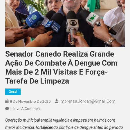
Senador Canedo Realiza Grande
Ação De Combate À Dengue Com
Mais De 2 Mil Visitas E Força-
Tarefa De Limpeza
Geral
Imprensa.jordan@gmail.com
8 De Novembro De 2025
On
Leave A Comment
Senador
Operação municipal amplia vigilância e limpeza em bairros com
Canedo
maior incidência, fortalecendo controle da dengue antes do período
Realiza