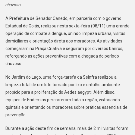
chuvoso
Grande
Ação
A Prefeitura de Senador Canedo, em parceria com o governo
De
Estadual de Goiás, realizou nesta sexta-feira (08/11) uma grande
Combate
À
operação de combate à dengue, unindo limpeza urbana, visitas
Dengue
domiciliares e orientação direta aos moradores. As atividades
Com
começaram na Praça Criativa e seguiram por diversos bairros,
Mais
reforçando as ações preventivas com a chegada do período
De
chuvoso.
2
Mil
No Jardim do Lago, uma força-tarefa da Seinfra realizou a
Visitas
limpeza total de um lote tomado por lixo e entulho ambiente
E
propício para a proliferação do Aedes aegypti. Além disso,
Força-
equipes de Endemias percorreram toda a região, vistoriando
Tarefa
quintais e orientando os moradores sobre práticas essenciais de
De
prevenção.
Limpeza
Durante a ação deste fim de semana, mais de 2 mil visitas foram