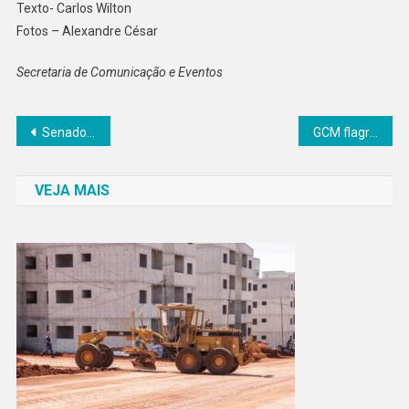
Texto- Carlos Wilton
Fotos – Alexandre César
Secretaria de Comunicação e Eventos
Navegação
Senador Canedo reforça ações preventivas para enfrentar o período chuvoso
GCM flagra tentativa de furto em UBS de Senador Canedo
de
VEJA MAIS
Post