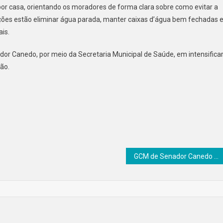
or casa, orientando os moradores de forma clara sobre como evitar a
Contra
ações estão eliminar água parada, manter caixas d’água bem fechadas 
A
is.
Dengue
Em
dor Canedo, por meio da Secretaria Municipal de Saúde, em intensifica
Mil
ão.
Imóveis
GCM de Senador Canedo recupera moto furtada e detém suspeito no Ravena