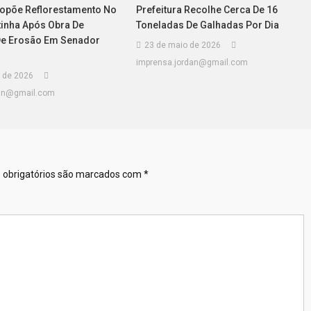
opõe Reflorestamento No
Prefeitura Recolhe Cerca De 16
inha Após Obra De
Toneladas De Galhadas Por Dia
De Erosão Em Senador
23 de maio de 2026
imprensa.jordan@gmail.com
 de 2026
dan@gmail.com
obrigatórios são marcados com
*