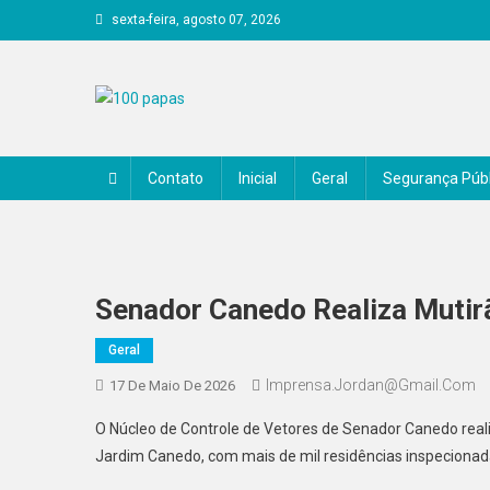
Skip
sexta-feira, agosto 07, 2026
to
content
100 papas
Contato
Inicial
Geral
Segurança Públ
Senador Canedo Realiza Mutir
Geral
Imprensa.jordan@gmail.com
17 De Maio De 2026
O Núcleo de Controle de Vetores de Senador Canedo reali
Jardim Canedo, com mais de mil residências inspecionad