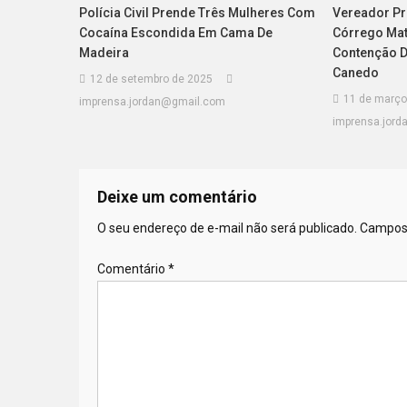
Polícia Civil Prende Três Mulheres Com
Vereador Pr
Cocaína Escondida Em Cama De
Córrego Mat
Madeira
Contenção 
Canedo
12 de setembro de 2025
11 de março
imprensa.jordan@gmail.com
imprensa.jor
Deixe um comentário
O seu endereço de e-mail não será publicado.
Campos 
Comentário
*