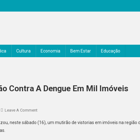
ica
Cultura
Economia
Bem Estar
Educação
ão Contra A Dengue Em Mil Imóveis
On
Leave A Comment
Senador
zou, neste sábado (16), um mutirão de vistorias em imóveis na região 
Canedo
as.
Realiza
Mutirão