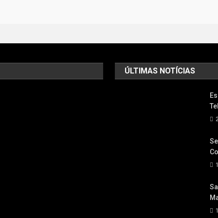
ÚLTIMAS NOTÍCIAS
Es
Te
Se
Co
Sa
Ma