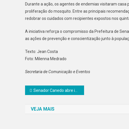
Durante a ação, os agentes de endemias visitaram casa p
proliferação do mosquito. Entre as principais recomend
redobrar os cuidados com recipientes expostos nos quinta
A iniciativa reforça o compromisso da Prefeitura de Sena
as ações de prevenção e conscientização junto à populaç
Texto: Jean Costa
Foto: Milenna Medrado
Secretaria de Comunicação e Eventos
Navegação
Senador Canedo abre inscrições para segunda edição do projeto “Influencer por um dia – Canedo Fest Show”
de
VEJA MAIS
Post