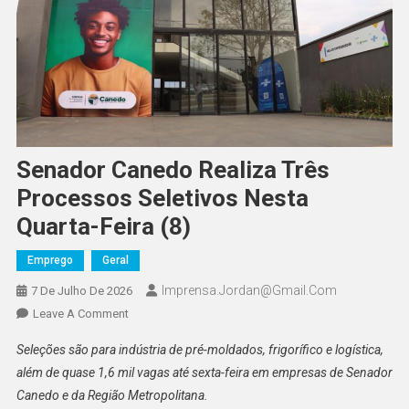
Senador Canedo Realiza Três
Processos Seletivos Nesta
Quarta-Feira (8)
Emprego
Geral
Imprensa.jordan@gmail.com
7 De Julho De 2026
On
Leave A Comment
Senador
Seleções são para indústria de pré-moldados, frigorífico e logística,
Canedo
além de quase 1,6 mil vagas até sexta-feira em empresas de Senador
Realiza
Canedo e da Região Metropolitana.
Três