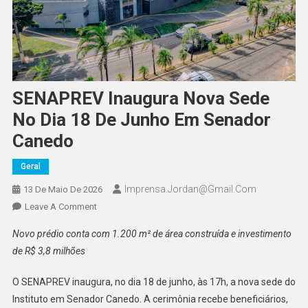
SENAPREV Inaugura Nova Sede
No Dia 18 De Junho Em Senador
Canedo
Geral
Imprensa.jordan@gmail.com
13 De Maio De 2026
On
Leave A Comment
SENAPREV
Novo prédio conta com 1.200 m² de área construída e investimento
Inaugura
de R$ 3,8 milhões
Nova
Sede
O SENAPREV inaugura, no dia 18 de junho, às 17h, a nova sede do
No
Instituto em Senador Canedo. A cerimônia recebe beneficiários,
Dia