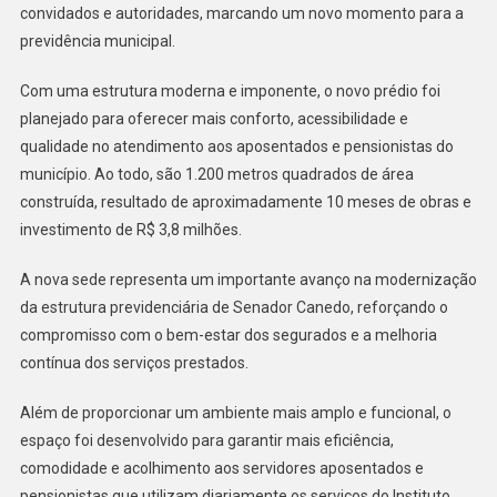
convidados e autoridades, marcando um novo momento para a
18
De
previdência municipal.
Junho
Com uma estrutura moderna e imponente, o novo prédio foi
Em
Senador
planejado para oferecer mais conforto, acessibilidade e
Canedo
qualidade no atendimento aos aposentados e pensionistas do
município. Ao todo, são 1.200 metros quadrados de área
construída, resultado de aproximadamente 10 meses de obras e
investimento de R$ 3,8 milhões.
A nova sede representa um importante avanço na modernização
da estrutura previdenciária de Senador Canedo, reforçando o
compromisso com o bem-estar dos segurados e a melhoria
contínua dos serviços prestados.
Além de proporcionar um ambiente mais amplo e funcional, o
espaço foi desenvolvido para garantir mais eficiência,
comodidade e acolhimento aos servidores aposentados e
pensionistas que utilizam diariamente os serviços do Instituto.