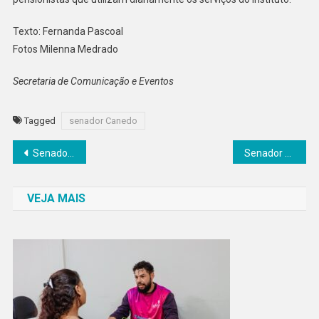
Texto: Fernanda Pascoal
Fotos Milenna Medrado
Secretaria de Comunicação e Eventos
Tagged
senador Canedo
Navegação
Senador Canedo tem semana com 1.200 vagas de emprego
Senador Canedo realiza formação continuada para profissionais da EJA
de
VEJA MAIS
Post