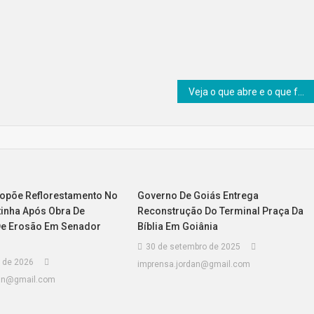
Veja o que abre e o que fecha em Senador Canedo no aniversário da cidade
opõe Reflorestamento No
Governo De Goiás Entrega
inha Após Obra De
Reconstrução Do Terminal Praça Da
De Erosão Em Senador
Bíblia Em Goiânia
30 de setembro de 2025
 de 2026
imprensa.jordan@gmail.com
dan@gmail.com