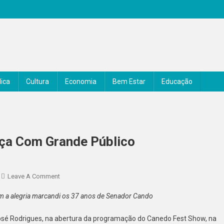
ica
Cultura
Economia
Bem Estar
Educação
ça Com Grande Público
On
Leave A Comment
Canedo
aram a alegria marcandi os 37 anos de Senador Cando
Fest
Show
sé Rodrigues, na abertura da programação do Canedo Fest Show, na
2026