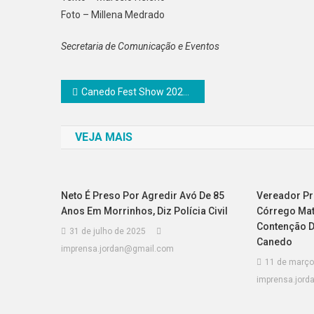
Foto – Millena Medrado
Secretaria de Comunicação e Eventos
Navegação
Canedo Fest Show 2026 começa nesta quinta-feira com grandes shows, rodeio e entrada solidária
de
VEJA MAIS
Post
Neto É Preso Por Agredir Avó De 85
Vereador Pr
Anos Em Morrinhos, Diz Polícia Civil
Córrego Mat
Contenção 
31 de julho de 2025
Canedo
imprensa.jordan@gmail.com
11 de março
imprensa.jor