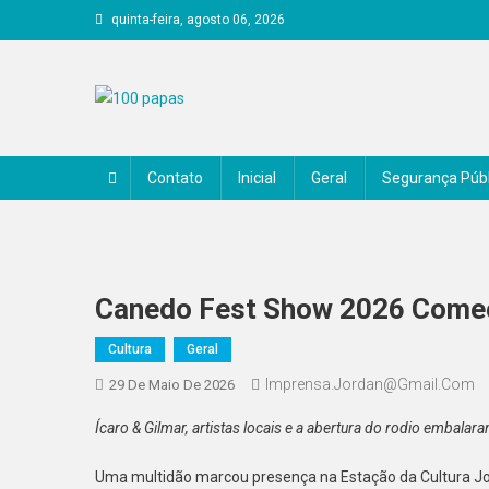
Skip
quinta-feira, agosto 06, 2026
to
content
100 papas
Contato
Inicial
Geral
Segurança Públ
Canedo Fest Show 2026 Come
Cultura
Geral
Imprensa.jordan@gmail.com
29 De Maio De 2026
Ícaro & Gilmar, artistas locais e a abertura do rodio embal
Uma multidão marcou presença na Estação da Cultura Jo