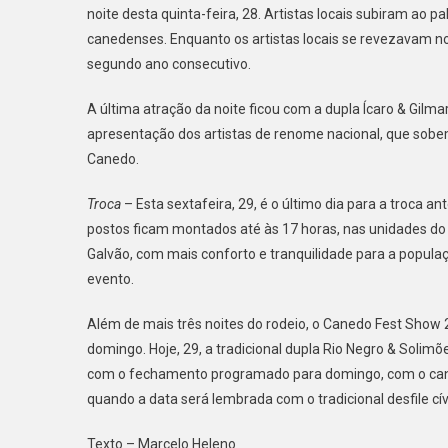
noite desta quinta-feira, 28. Artistas locais subiram ao
canedenses. Enquanto os artistas locais se revezavam no 
segundo ano consecutivo.
A última atração da noite ficou com a dupla Ícaro & Gilm
apresentação dos artistas de renome nacional, que sobe
Canedo.
Troca
– Esta sextafeira, 29, é o último dia para a troca an
postos ficam montados até às 17 horas, nas unidades do 
Galvão, com mais conforto e tranquilidade para a populaçã
evento.
Além de mais três noites do rodeio, o Canedo Fest Show 2
domingo. Hoje, 29, a tradicional dupla Rio Negro & Solim
com o fechamento programado para domingo, com o cant
quando a data será lembrada com o tradicional desfile c
Texto – Marcelo Heleno