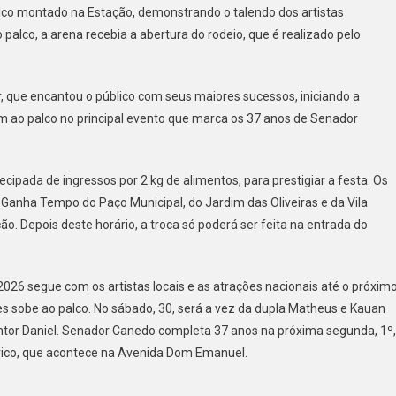
 palco montado na Estação, demonstrando o talendo dos artistas
Começa
palco, a arena recebia a abertura do rodeio, que é realizado pelo
Com
Grande
Público
ar, que encantou o público com seus maiores sucessos, iniciando a
m ao palco no principal evento que marca os 37 anos de Senador
tecipada de ingressos por 2 kg de alimentos, para prestigiar a festa. Os
Ganha Tempo do Paço Municipal, do Jardim das Oliveiras e da Vila
o. Depois deste horário, a troca só poderá ser feita na entrada do
026 segue com os artistas locais e as atrações nacionais até o próxim
ões sobe ao palco. No sábado, 30, será a vez da dupla Matheus e Kauan
or Daniel. Senador Canedo completa 37 anos na próxima segunda, 1º,
ívico, que acontece na Avenida Dom Emanuel.