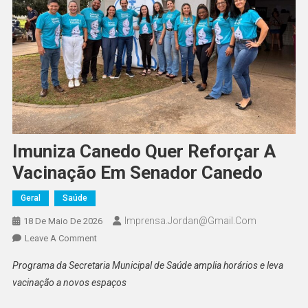
Imuniza Canedo Quer Reforçar A
Vacinação Em Senador Canedo
Geral
Saúde
Imprensa.jordan@gmail.com
18 De Maio De 2026
On
Leave A Comment
Imuniza
Programa da Secretaria Municipal de Saúde amplia horários e leva
Canedo
vacinação a novos espaços
Quer
Reforçar