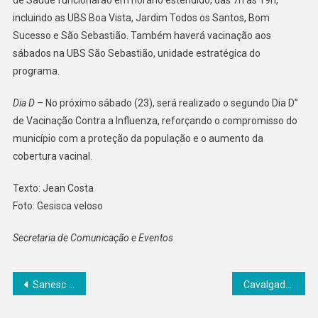
de Saúde funcionarão em horário estendido, das 7h às 19h,
incluindo as UBS Boa Vista, Jardim Todos os Santos, Bom
Sucesso e São Sebastião. Também haverá vacinação aos
sábados na UBS São Sebastião, unidade estratégica do
programa.
Dia D
– No próximo sábado (23), será realizado o segundo Dia D”
de Vacinação Contra a Influenza, reforçando o compromisso do
município com a proteção da população e o aumento da
cobertura vacinal.
Texto: Jean Costa
Foto: Gesisca veloso
Secretaria de Comunicação e Eventos
Navegação
Sanesc opera com capacidade máxima de captação de água em Senador Canedo
Cavalgada abre programação de aniversário de Senador Canedo
de