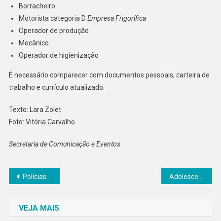
Borracheiro
Motorista categoria D
Empresa Frigorífica
Operador de produção
Mecânico
Operador de higienização
É necessário comparecer com documentos pessoais, carteira de
trabalho e currículo atualizado.
Texto: Lara Zolet
Foto: Vitória Carvalho
Secretaria de Comunicação e Eventos
Navegação
Polícias de Goiás e DF desarticulam grupo que aplicava golpes virtuais com perfis falsos de parlamentares
Adolescente é apreendido por ato infracional análogo a homicídio em Caldas Novas
de
VEJA MAIS
Post