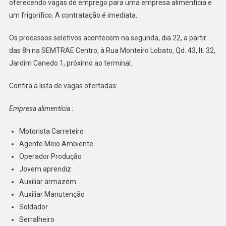
oferecendo vagas de emprego para uma empresa alimentícia e
De
um frigorífico. A contratação é imediata.
Trabalho
Em
Os processos seletivos acontecem na segunda, dia 22, a partir
Empresa
das 8h na SEMTRAE Centro, à Rua Monteiro Lobato, Qd. 43, lt. 32,
Alimentícia
Jardim Canedo 1, próximo ao terminal.
E
Frigorífico
Confira a lista de vagas ofertadas:
Empresa alimentícia
:
Motorista Carreteiro
Agente Meio Ambiente
Operador Produção
Jovem aprendiz
Auxiliar armazém
Auxiliar Manutenção
Soldador
Serralheiro