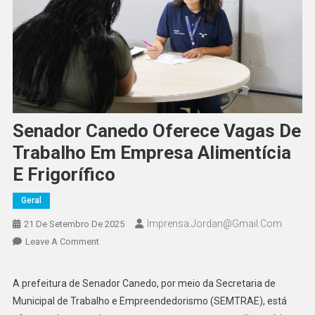
Senador Canedo Oferece Vagas De
Trabalho Em Empresa Alimentícia
E Frigorífico
Geral
Imprensa.jordan@gmail.com
21 De Setembro De 2025
On
Leave A Comment
Senador
Canedo
A prefeitura de Senador Canedo, por meio da Secretaria de
Oferece
Municipal de Trabalho e Empreendedorismo (SEMTRAE), está
Vagas