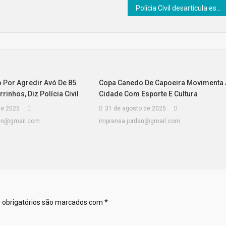
Polícia Civil desarticula esquema de fraudes via PIX em Goiás
 Por Agredir Avó De 85
Copa Canedo De Capoeira Movimenta 
inhos, Diz Polícia Civil
Cidade Com Esporte E Cultura
de 2025
31 de agosto de 2025
dan@gmail.com
imprensa.jordan@gmail.com
obrigatórios são marcados com
*