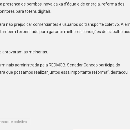
r a presença de pombos, nova caixa d’água e de energia, reforma dos
Reforma
nitores para totens digitais.
Já
Andou
a não prejudicar comerciantes e usuários do transporte coletivo. Alé
30%
o também foi pensado para garantir melhores condições de trabalho ao
ue aprovaram as melhorias.
erminais administrada pela REDMOB. Senador Canedo participa do
ara que possamos realizar juntos essa importante reforma”, destacou
ansporte coletivo