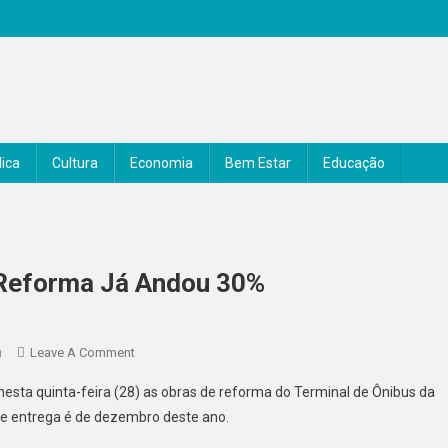
ica
Cultura
Economia
Bem Estar
Educação
 Reforma Já Andou 30%
m
On
Leave A Comment
Terminal
nesta quinta-feira (28) as obras de reforma do Terminal de Ônibus da
De
de entrega é de dezembro deste ano.
Senador
Canedo: