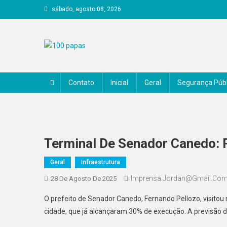
Skip
sábado, agosto 08, 2026
to
content
100 papas
Contato
Inicial
Geral
Segurança Públ
Terminal De Senador Canedo:
Geral
Infraestrutura
Imprensa.jordan@gmail.co
28 De Agosto De 2025
O prefeito de Senador Canedo, Fernando Pellozo, visitou 
cidade, que já alcançaram 30% de execução. A previsão 