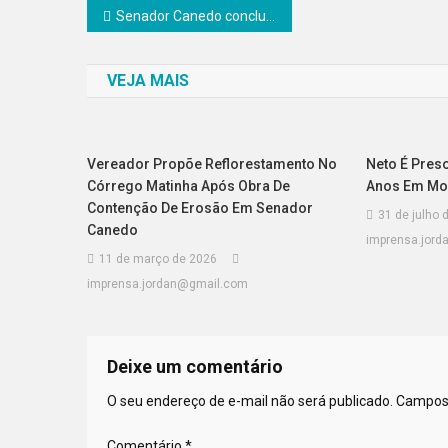
Navegação
Senador Canedo conclui primeira etapa de pavimentação no bairro Morumbi
de
VEJA MAIS
Post
Vereador Propõe Reflorestamento No
Neto É Preso
Córrego Matinha Após Obra De
Anos Em Morr
Contenção De Erosão Em Senador
31 de julho 
Canedo
imprensa.jor
11 de março de 2026
imprensa.jordan@gmail.com
Deixe um comentário
O seu endereço de e-mail não será publicado.
Campos 
Comentário
*